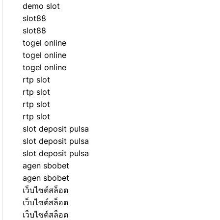
demo slot
slot88
slot88
togel online
togel online
togel online
rtp slot
rtp slot
rtp slot
rtp slot
slot deposit pulsa
slot deposit pulsa
slot deposit pulsa
agen sbobet
agen sbobet
เว็บไซต์สล็อต
เว็บไซต์สล็อต
เว็บไซต์สล็อต