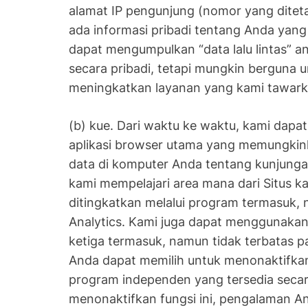
alamat IP pengunjung (nomor yang diteta
ada informasi pribadi tentang Anda yang 
dapat mengumpulkan “data lalu lintas” a
secara pribadi, tetapi mungkin berguna 
meningkatkan layanan yang kami tawark
(b) kue. Dari waktu ke waktu, kami dapat
aplikasi browser utama yang memungkin
data di komputer Anda tentang kunjung
kami mempelajari area mana dari Situs 
ditingkatkan melalui program termasuk, 
Analytics. Kami juga dapat menggunakan 
ketiga termasuk, namun tidak terbatas p
Anda dapat memilih untuk menonaktifkan
program independen yang tersedia secara
menonaktifkan fungsi ini, pengalaman A