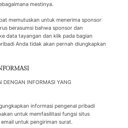
sebagaimana mestinya.
at memutuskan untuk menerima sponsor
a harus berasumsi bahwa sponsor dan
 ke data tayangan dan klik pada bagian
ribadi Anda tidak akan pernah diungkapkan
NFORMASI
AN DENGAN INFORMASI YANG
gungkapkan informasi pengenal pribadi
akan untuk memfasilitasi fungsi situs
email untuk pengiriman surat.