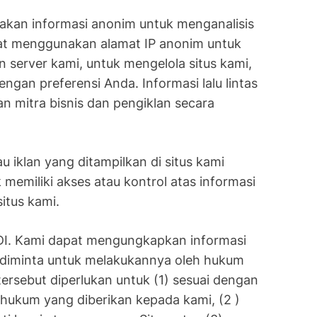
an informasi anonim untuk menganalisis
 dapat menggunakan alamat IP anonim untuk
erver kami, untuk mengelola situs kami,
gan preferensi Anda. Informasi lalu lintas
n mitra bisnis dan pengiklan secara
klan yang ditampilkan di situs kami
emiliki akses atau kontrol atas informasi
itus kami.
 Kami dapat mengungkapkan informasi
a diminta untuk melakukannya oleh hukum
ersebut diperlukan untuk (1) sesuai dengan
hukum yang diberikan kepada kami, (2 )