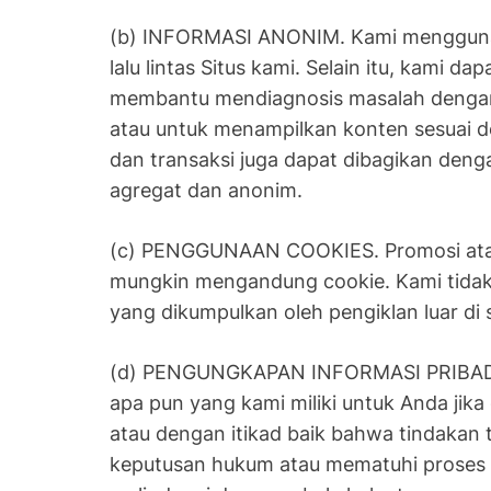
(b) INFORMASI ANONIM. Kami menggunak
lalu lintas Situs kami. Selain itu, kami
membantu mendiagnosis masalah dengan s
atau untuk menampilkan konten sesuai den
dan transaksi juga dapat dibagikan denga
agregat dan anonim.
(c) PENGGUNAAN COOKIES. Promosi atau i
mungkin mengandung cookie. Kami tidak m
yang dikumpulkan oleh pengiklan luar di s
(d) PENGUNGKAPAN INFORMASI PRIBADI.
apa pun yang kami miliki untuk Anda jik
atau dengan itikad baik bahwa tindakan t
keputusan hukum atau mematuhi proses 