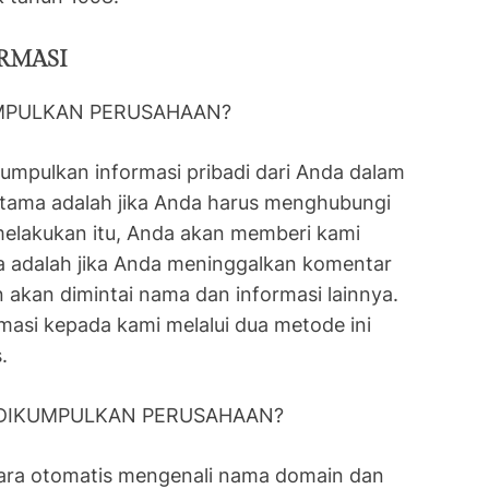
RMASI
KUMPULKAN PERUSAHAAN?
mpulkan informasi pribadi dari Anda dalam
rtama adalah jika Anda harus menghubungi
melakukan itu, Anda akan memberi kami
a adalah jika Anda meninggalkan komentar
akan dimintai nama dan informasi lainnya.
masi kepada kami melalui dua metode ini
.
 DIKUMPULKAN PERUSAHAAN?
ara otomatis mengenali nama domain dan