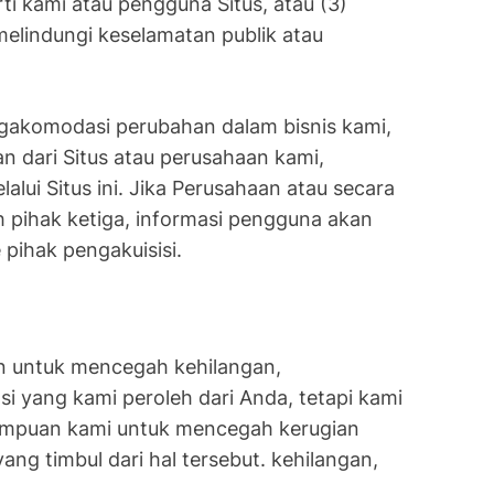
i kami atau pengguna Situs, atau (3)
elindungi keselamatan publik atau
komodasi perubahan dalam bisnis kami,
n dari Situs atau perusahaan kami,
lui Situs ini. Jika Perusahaan atau secara
eh pihak ketiga, informasi pengguna akan
 pihak pengakuisisi.
n untuk mencegah kehilangan,
 yang kami peroleh dari Anda, tetapi kami
ampuan kami untuk mencegah kerugian
ang timbul dari hal tersebut. kehilangan,