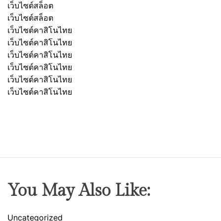
e
เว็บไซต์สล็อต
n
เว็บไซต์สล็อต
g
เว็บไซต์คาสิโนไทย
a
เว็บไซต์คาสิโนไทย
n
เว็บไซต์คาสิโนไทย
T
เว็บไซต์คาสิโนไทย
i
เว็บไซต์คาสิโนไทย
p
เว็บไซต์คาสิโนไทย
s
I
n
i
You May Also Like:
Uncategorized