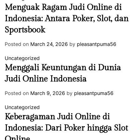
Menguak Ragam Judi Online di
Indonesia: Antara Poker, Slot, dan
Sportsbook
Posted on
March 24, 2026
by
pleasantpuma56
Uncategorized
Menggali Keuntungan di Dunia
Judi Online Indonesia
Posted on
March 9, 2026
by
pleasantpuma56
Uncategorized
Keberagaman Judi Online di
Indonesia: Dari Poker hingga Slot
Online