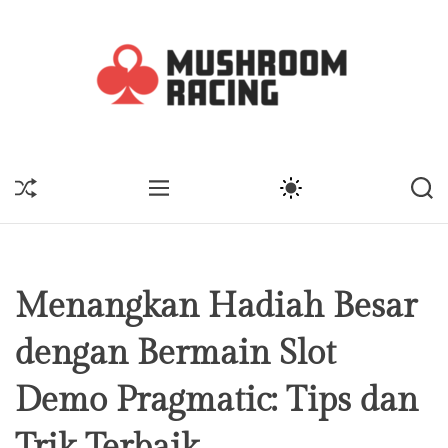
S
k
i
p
t
M
o
u
c
s
S
M
S
S
o
h
H
E
W
E
n
U
r
N
I
A
t
F
U
T
R
o
F
C
C
e
o
L
H
H
n
E
C
m
Menangkan Hadiah Besar
t
O
R
L
dengan Bermain Slot
a
O
R
c
M
Demo Pragmatic: Tips dan
i
O
D
n
E
g