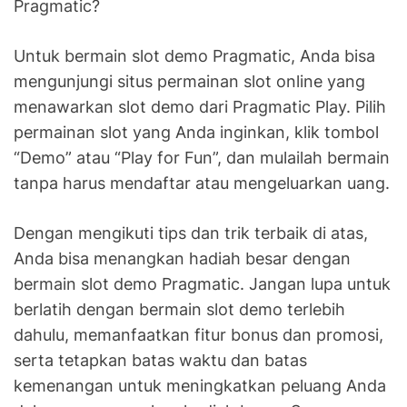
Pragmatic?
Untuk bermain slot demo Pragmatic, Anda bisa
mengunjungi situs permainan slot online yang
menawarkan slot demo dari Pragmatic Play. Pilih
permainan slot yang Anda inginkan, klik tombol
“Demo” atau “Play for Fun”, dan mulailah bermain
tanpa harus mendaftar atau mengeluarkan uang.
Dengan mengikuti tips dan trik terbaik di atas,
Anda bisa menangkan hadiah besar dengan
bermain slot demo Pragmatic. Jangan lupa untuk
berlatih dengan bermain slot demo terlebih
dahulu, memanfaatkan fitur bonus dan promosi,
serta tetapkan batas waktu dan batas
kemenangan untuk meningkatkan peluang Anda