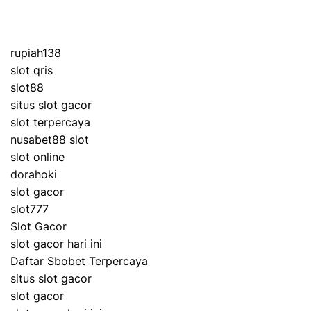
⁠rupiah138
slot qris
slot88
situs slot gacor
slot terpercaya
nusabet88 slot
slot online
dorahoki
slot gacor
slot777
Slot Gacor
slot gacor hari ini
Daftar Sbobet Terpercaya
situs slot gacor
slot gacor