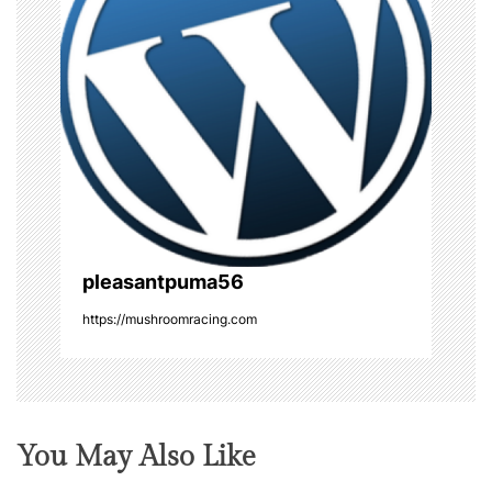
g
a
t
i
o
n
pleasantpuma56
https://mushroomracing.com
You May Also Like