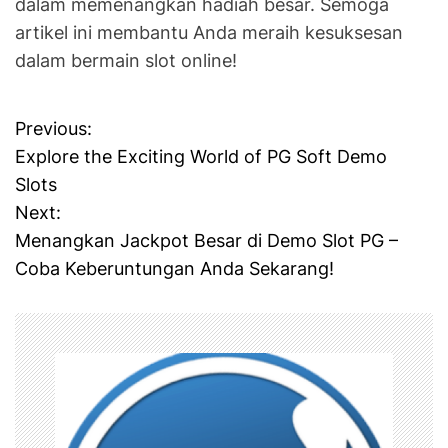
dalam memenangkan hadiah besar. Semoga
artikel ini membantu Anda meraih kesuksesan
dalam bermain slot online!
Previous:
P
Explore the Exciting World of PG Soft Demo
o
Slots
Next:
s
Menangkan Jackpot Besar di Demo Slot PG –
t
Coba Keberuntungan Anda Sekarang!
n
a
v
i