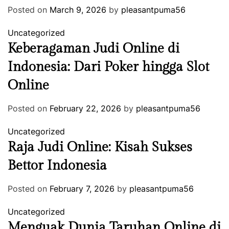
Posted on
March 9, 2026
by
pleasantpuma56
Uncategorized
Keberagaman Judi Online di
Indonesia: Dari Poker hingga Slot
Online
Posted on
February 22, 2026
by
pleasantpuma56
Uncategorized
Raja Judi Online: Kisah Sukses
Bettor Indonesia
Posted on
February 7, 2026
by
pleasantpuma56
Uncategorized
Menguak Dunia Taruhan Online di