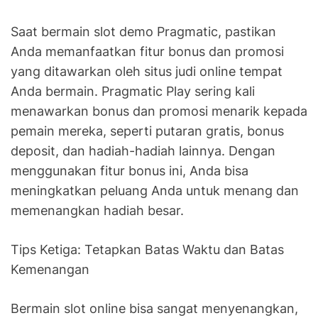
Saat bermain slot demo Pragmatic, pastikan
Anda memanfaatkan fitur bonus dan promosi
yang ditawarkan oleh situs judi online tempat
Anda bermain. Pragmatic Play sering kali
menawarkan bonus dan promosi menarik kepada
pemain mereka, seperti putaran gratis, bonus
deposit, dan hadiah-hadiah lainnya. Dengan
menggunakan fitur bonus ini, Anda bisa
meningkatkan peluang Anda untuk menang dan
memenangkan hadiah besar.
Tips Ketiga: Tetapkan Batas Waktu dan Batas
Kemenangan
Bermain slot online bisa sangat menyenangkan,