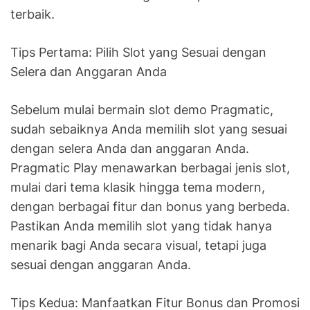
terbaik.
Tips Pertama: Pilih Slot yang Sesuai dengan
Selera dan Anggaran Anda
Sebelum mulai bermain slot demo Pragmatic,
sudah sebaiknya Anda memilih slot yang sesuai
dengan selera Anda dan anggaran Anda.
Pragmatic Play menawarkan berbagai jenis slot,
mulai dari tema klasik hingga tema modern,
dengan berbagai fitur dan bonus yang berbeda.
Pastikan Anda memilih slot yang tidak hanya
menarik bagi Anda secara visual, tetapi juga
sesuai dengan anggaran Anda.
Tips Kedua: Manfaatkan Fitur Bonus dan Promosi