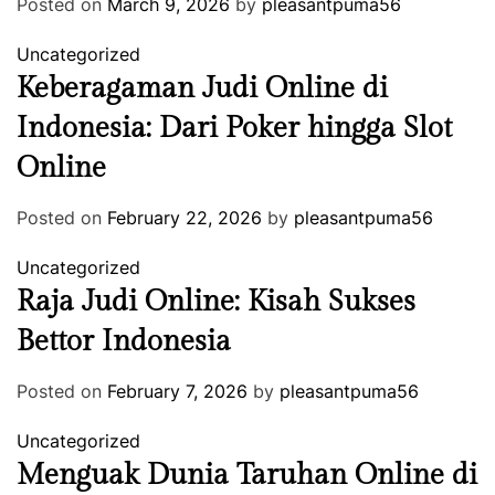
Posted on
March 9, 2026
by
pleasantpuma56
Uncategorized
Keberagaman Judi Online di
Indonesia: Dari Poker hingga Slot
Online
Posted on
February 22, 2026
by
pleasantpuma56
Uncategorized
Raja Judi Online: Kisah Sukses
Bettor Indonesia
Posted on
February 7, 2026
by
pleasantpuma56
Uncategorized
Menguak Dunia Taruhan Online di