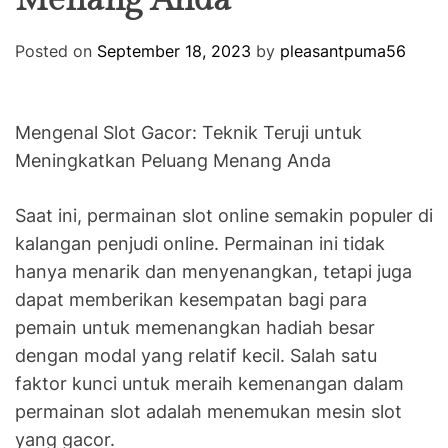
Menang Anda
Posted on
September 18, 2023
by
pleasantpuma56
Mengenal Slot Gacor: Teknik Teruji untuk
Meningkatkan Peluang Menang Anda
Saat ini, permainan slot online semakin populer di
kalangan penjudi online. Permainan ini tidak
hanya menarik dan menyenangkan, tetapi juga
dapat memberikan kesempatan bagi para
pemain untuk memenangkan hadiah besar
dengan modal yang relatif kecil. Salah satu
faktor kunci untuk meraih kemenangan dalam
permainan slot adalah menemukan mesin slot
yang gacor.