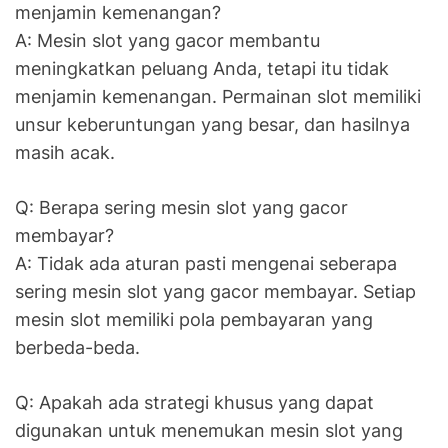
menjamin kemenangan?
A: Mesin slot yang gacor membantu
meningkatkan peluang Anda, tetapi itu tidak
menjamin kemenangan. Permainan slot memiliki
unsur keberuntungan yang besar, dan hasilnya
masih acak.
Q: Berapa sering mesin slot yang gacor
membayar?
A: Tidak ada aturan pasti mengenai seberapa
sering mesin slot yang gacor membayar. Setiap
mesin slot memiliki pola pembayaran yang
berbeda-beda.
Q: Apakah ada strategi khusus yang dapat
digunakan untuk menemukan mesin slot yang