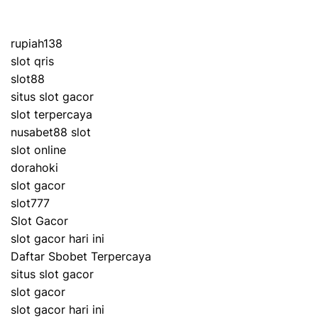
⁠rupiah138
slot qris
slot88
situs slot gacor
slot terpercaya
nusabet88 slot
slot online
dorahoki
slot gacor
slot777
Slot Gacor
slot gacor hari ini
Daftar Sbobet Terpercaya
situs slot gacor
slot gacor
slot gacor hari ini