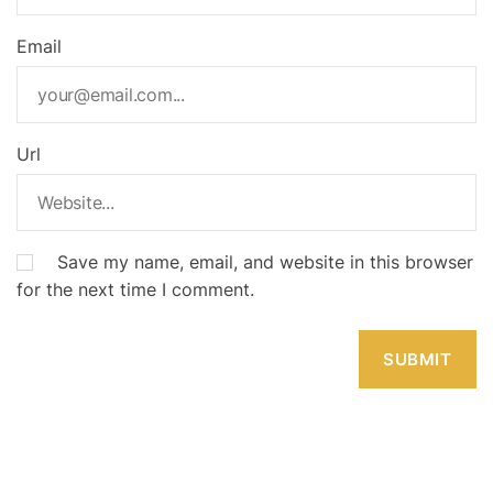
Email
Url
Save my name, email, and website in this browser
for the next time I comment.