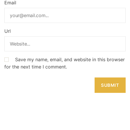
Email
Url
Save my name, email, and website in this browser
for the next time I comment.