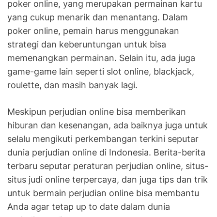
poker online, yang merupakan permainan kartu
yang cukup menarik dan menantang. Dalam
poker online, pemain harus menggunakan
strategi dan keberuntungan untuk bisa
memenangkan permainan. Selain itu, ada juga
game-game lain seperti slot online, blackjack,
roulette, dan masih banyak lagi.
Meskipun perjudian online bisa memberikan
hiburan dan kesenangan, ada baiknya juga untuk
selalu mengikuti perkembangan terkini seputar
dunia perjudian online di Indonesia. Berita-berita
terbaru seputar peraturan perjudian online, situs-
situs judi online terpercaya, dan juga tips dan trik
untuk bermain perjudian online bisa membantu
Anda agar tetap up to date dalam dunia