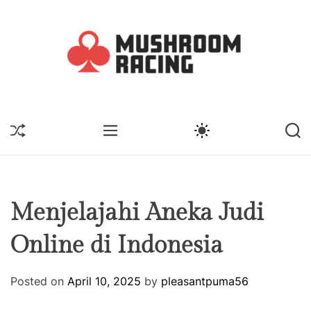
S
k
i
p
t
M
o
u
c
s
S
M
S
S
o
h
H
E
W
E
n
U
r
N
I
A
t
F
U
T
R
o
F
C
C
e
o
L
H
H
n
E
C
m
Menjelajahi Aneka Judi
t
O
R
L
Online di Indonesia
a
O
R
c
M
i
O
Posted on
April 10, 2025
by
pleasantpuma56
D
n
E
g