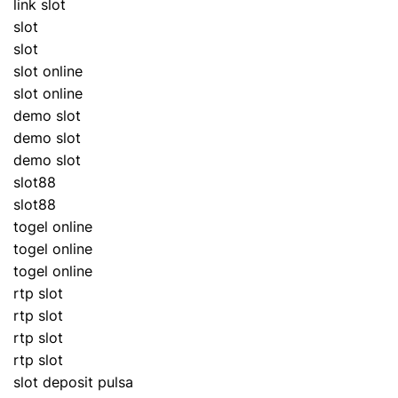
link slot
slot
slot
slot online
slot online
demo slot
demo slot
demo slot
slot88
slot88
togel online
togel online
togel online
rtp slot
rtp slot
rtp slot
rtp slot
slot deposit pulsa