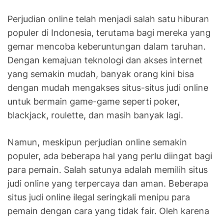
Perjudian online telah menjadi salah satu hiburan
populer di Indonesia, terutama bagi mereka yang
gemar mencoba keberuntungan dalam taruhan.
Dengan kemajuan teknologi dan akses internet
yang semakin mudah, banyak orang kini bisa
dengan mudah mengakses situs-situs judi online
untuk bermain game-game seperti poker,
blackjack, roulette, dan masih banyak lagi.
Namun, meskipun perjudian online semakin
populer, ada beberapa hal yang perlu diingat bagi
para pemain. Salah satunya adalah memilih situs
judi online yang terpercaya dan aman. Beberapa
situs judi online ilegal seringkali menipu para
pemain dengan cara yang tidak fair. Oleh karena