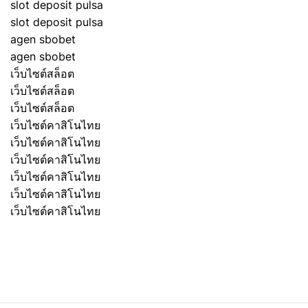
slot deposit pulsa
slot deposit pulsa
agen sbobet
agen sbobet
เว็บไซต์สล็อต
เว็บไซต์สล็อต
เว็บไซต์สล็อต
เว็บไซต์คาสิโนไทย
เว็บไซต์คาสิโนไทย
เว็บไซต์คาสิโนไทย
เว็บไซต์คาสิโนไทย
เว็บไซต์คาสิโนไทย
เว็บไซต์คาสิโนไทย