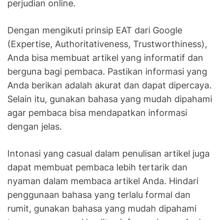
perjudian online.
Dengan mengikuti prinsip EAT dari Google
(Expertise, Authoritativeness, Trustworthiness),
Anda bisa membuat artikel yang informatif dan
berguna bagi pembaca. Pastikan informasi yang
Anda berikan adalah akurat dan dapat dipercaya.
Selain itu, gunakan bahasa yang mudah dipahami
agar pembaca bisa mendapatkan informasi
dengan jelas.
Intonasi yang casual dalam penulisan artikel juga
dapat membuat pembaca lebih tertarik dan
nyaman dalam membaca artikel Anda. Hindari
penggunaan bahasa yang terlalu formal dan
rumit, gunakan bahasa yang mudah dipahami