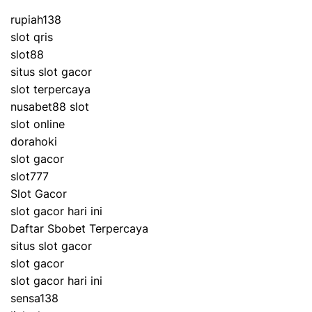
⁠rupiah138
slot qris
slot88
situs slot gacor
slot terpercaya
nusabet88 slot
slot online
dorahoki
slot gacor
slot777
Slot Gacor
slot gacor hari ini
Daftar Sbobet Terpercaya
situs slot gacor
slot gacor
slot gacor hari ini
sensa138